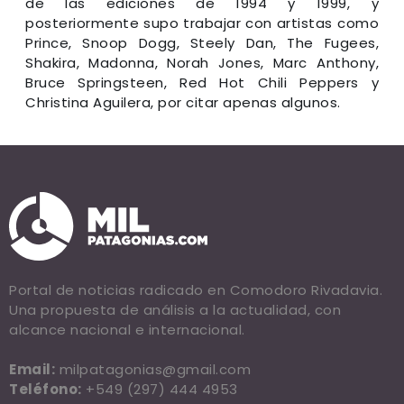
de las ediciones de 1994 y 1999, y
posteriormente supo trabajar con artistas como
Prince, Snoop Dogg, Steely Dan, The Fugees,
Shakira, Madonna, Norah Jones, Marc Anthony,
Bruce Springsteen, Red Hot Chili Peppers y
Christina Aguilera, por citar apenas algunos.
Portal de noticias radicado en Comodoro Rivadavia.
Una propuesta de análisis a la actualidad, con
alcance nacional e internacional.
Email:
milpatagonias@gmail.com
Teléfono:
+549 (297) 444 4953