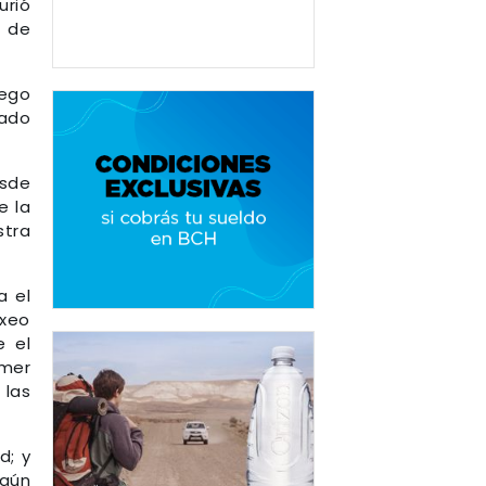
urió
s de
uego
sado
esde
e la
stra
a el
oxeo
e el
imer
 las
d; y
egún