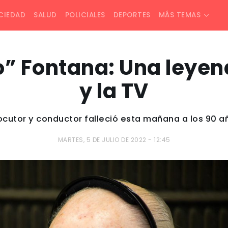
CIEDAD
SALUD
POLICIALES
DEPORTES
MÁS TEMAS
” Fontana: Una leyend
y la TV
locutor y conductor falleció esta mañana a los 90 a
MARTES, 5 DE JULIO DE 2022 - 12:45