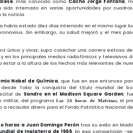
alese
, más conocido como
Cacho Jorge Fontana
, m
 sido internado en varias oportunidades por cuadro
la noticia.
a había estado diez días internado en el mismo lugar l
ronavirus. Sin embargo, su salud mejoró y el mes pa
z única y vivaz, supo cosechar una carrera exitosa d
 en los principales medios radiofónicos y televisivos d
 a estar a la altura de los hechos más relevantes de nue
emio Nobel de Química
, que fue en ese entonces par
ió desde Tokio la conquista del título mundial de b
recital de
Sandro en el Madison Square Garden
; fu
no militar, del programa
, el pr
Las 24 horas de Malvinas
o a recaudar dinero para el Fondo Patriótico Nacional de
ro horas a Juan Domingo Perón
tras su exilio en Madri
ndial de Inglaterra de 1966
. En esa competición -s