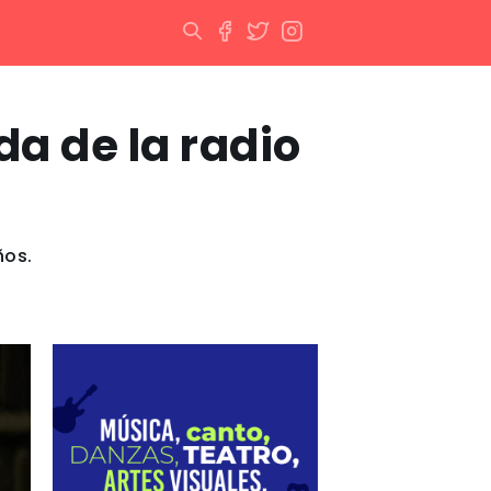
a de la radio
ños.