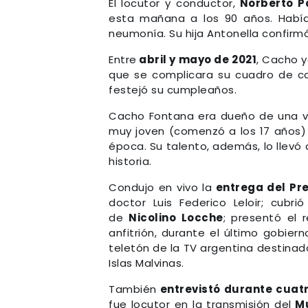
El locutor y conductor,
Norberto P
esta mañana a los 90 años. Había
neumonía. Su hija Antonella confirmó 
Entre
abril y mayo de 2021
, Cacho y
que se complicara su cuadro de co
festejó su cumpleaños.
Cacho Fontana era dueño de una vo
muy joven (comenzó a los 17 años) y
época. Su talento, además, lo llevó
historia.
Condujo en vivo la
entrega del Pr
doctor Luis Federico Leloir; cubr
de
Nicolino Locche
; presentó el 
anfitrión, durante el último gobier
teletón de la TV argentina destinad
Islas Malvinas.
También
entrevistó durante cuat
fue locutor en la transmisión del
Mu