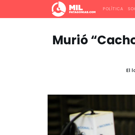
POLÍTICA
SO
Murió “Cacho
El 