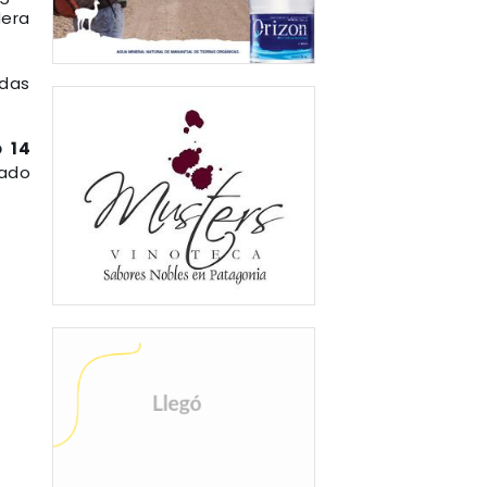
dera
adas
 14
ado