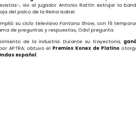
vistas-, vio al jugador Antonio Rattín estrujar la ban
oja del palco de la Reina Isabel.
umplió su ciclo televisivo Fontana Show, con 16 tempor
grama de preguntas y respuestas, Odol pregunta.
imiento de la industria. Durante su trayectoria,
ganó
or APTRA; obtuvo el
Premios Konex de Platino
otorg
Ondas español
.