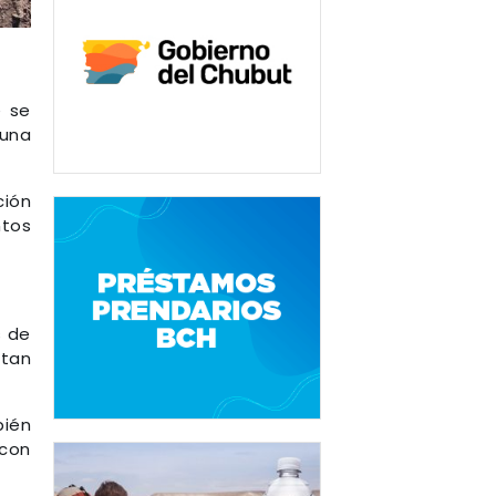
e se
 una
ción
ntos
s de
itan
bién
 con