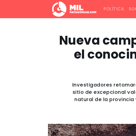
POLÍTICA
SO
Nueva campa
el conocim
Investigadores retomará
sitio de excepcional va
natural de la provinci