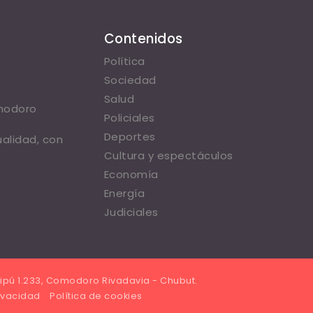
Contenidos
Política
Sociedad
Salud
omodoro
Policiales
Deportes
ualidad, con
Cultura y espectáculos
Economía
Energía
Judiciales
ipú 1.233, Comodoro Rivadavia - Chubut.
rivacidad
Política de cookies