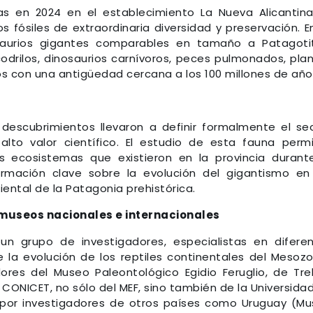
das en 2024 en el establecimiento La Nueva Alicantin
os fósiles de extraordinaria diversidad y preservación. E
saurios gigantes comparables en tamaño a Patagoti
drilos, dinosaurios carnívoros, peces pulmonados, pla
s con una antigüedad cercana a los 100 millones de año
 descubrimientos llevaron a definir formalmente el se
to valor científico. El estudio de esta fauna permi
os ecosistemas que existieron en la provincia durant
ormación clave sobre la evolución del gigantismo en
ental de la Patagonia prehistórica.
museos nacionales e internacionales
 grupo de investigadores, especialistas en difere
 la evolución de los reptiles continentales del Mesozo
dores del Museo Paleontológico Egidio Feruglio, de Tre
 CONICET, no sólo del MEF, sino también de la Universida
y por investigadores de otros países como Uruguay (M