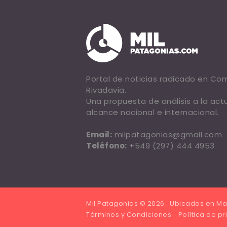
Portal de noticias radicado en C
Rivadavia.
Una propuesta de análisis a la act
alcance nacional e internacional.
Email:
milpatagonias@gmail.com
Teléfono:
+549 (297) 444 4953
Mil Patagonias © 2026 . Ubicados en Ma
Términos y Condiciones
Política de p