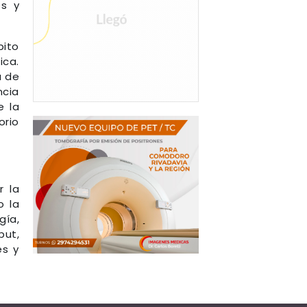
es y
bito
ica.
a de
ncia
e la
orio
r la
o la
gía,
but,
es y