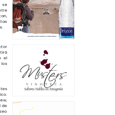
a se
ntre
tan,
ntas
s.
ctor
tirá
e el
 los
ntes
ico.
lew,
d de
useo