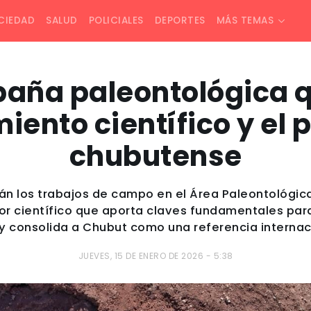
CIEDAD
SALUD
POLICIALES
DEPORTES
MÁS TEMAS
ña paleontológica q
iento científico y el
chubutense
n los trabajos de campo en el Área Paleontológica
lor científico que aporta claves fundamentales par
a y consolida a Chubut como una referencia internac
JUEVES, 15 DE ENERO DE 2026 - 5:38