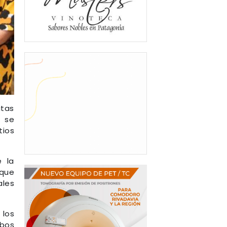
itas
e se
tios
e la
 que
ales
 los
mbos