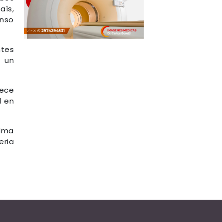
aís,
onso
ntes
 un
rece
l en
lma
eria