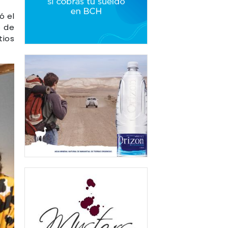
ó el
o de
tios