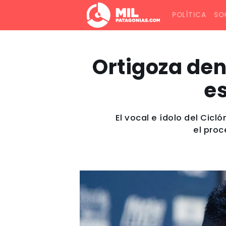
POLÍTICA
SO
Ortigoza den
e
El vocal e ídolo del Cicl
el proc