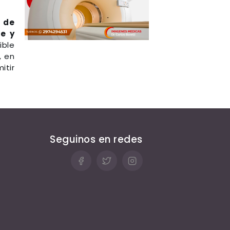
 de
e y
ible
, en
itir
Seguinos en redes