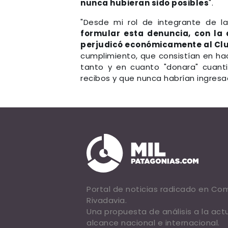
nunca hubieran sido posibles
".
"Desde mi rol de integrante de l
formular esta denuncia, con la
perjudicó económicamente al Cl
cumplimiento, que consistían en hace
tanto y en cuanto "donara" cuantio
recibos y que nunca habrían ingresad
Portal de noticias radicado en C
Rivadavia.
Una propuesta de análisis a la act
alcance nacional e internacional.