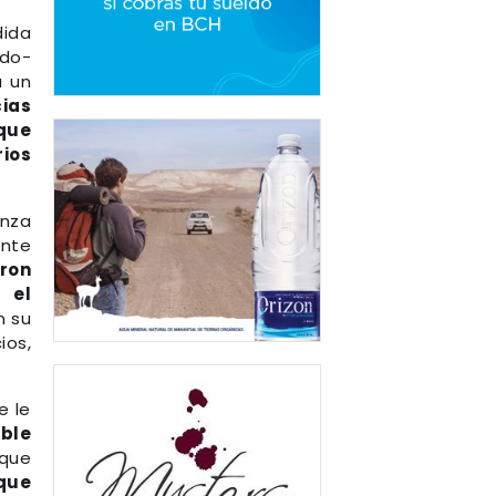
dida
ado-
a un
cias
que
ios
anza
ente
ron
el
n su
ios,
e le
ble
 que
que