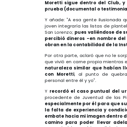
Moretti sigue dentro del Club, y
prueba (documental o testimonial
Y añade: "A esa gente ilusionada q
joven integraría las listas de plante
San Lorenzo;
pues valiéndose de su
percibió dineros -en nombre del
obran en la contabilidad de la Ins
Por otra parte, aclaró que no le so
que vivió en carne propia mientras ej
naturaleza similar que habían l
con Moretti
, al punto de quebrar
personal entre él y yo".
Y
recordó el caso puntual del u
procedente de Juventud de las Pi
especialmente por él para que sub
la falta de experiencia y condic
embate hacia mi imagen dentro d
camino para poder llevar adel