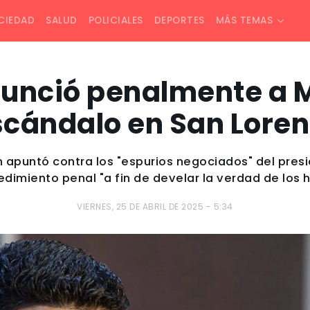
CIEDAD
SALUD
POLICIALES
DEPORTES
MÁS TEMAS
unció penalmente a Mo
scándalo en San Loren
ón apuntó contra los "espurios negociados" del presi
edimiento penal "a fin de develar la verdad de los 
VIERNES, 25 DE ABRIL DE 2025 - 5:34