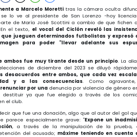
mente a Marcelo Moretti
tras la cámara oculta difun
e lo ve al presidente de San Lorenzo -hoy licenci
parte de María José Scottini a cambio de que fichen 
. En el texto,
el vocal del Ciclón reveló las insisten
 que jueguen determinados futbolistas y expresó 
magen para poder "llevar adelante sus espur
re ambos fue muy tirante desde un principio
. La ali
lecciones de diciembre del 2023 se diluyó rápidam
s desacuerdos entre ambos, que cada vez escala
ad y a las consecuencias
. Como agravante,
renunciar por una
denuncia por violencia de género e
 destituir ya que fue elegido a través de los comic
n el club.
decir que fue una donación, algo que al autor del gol qu
 le parece especialmente grave: "
Expone un inadmisi
ación
, a través de la manipulación de la prueba,
detención del acusado;
máxime teniendo en cuenta 