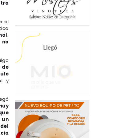
otra
e el
tico
nal,
s no
algo
s de
ulo
al y
legó
 muy
rque
 un
 del
cia