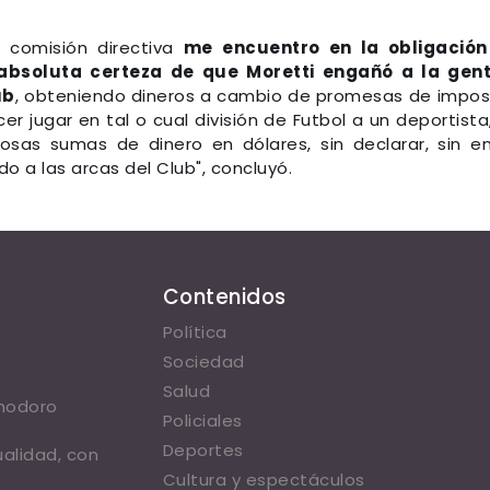
a comisión directiva
me encuentro en la obligación
 absoluta certeza de
que Moretti engañó a la gent
ub
, obteniendo dineros a cambio de promesas de impos
r jugar en tal o cual división de Futbol a un deportista
sas sumas de dinero en dólares, sin declarar, sin em
o a las arcas del Club", concluyó.
Contenidos
Política
Sociedad
Salud
omodoro
Policiales
Deportes
ualidad, con
Cultura y espectáculos