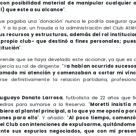
 con posibilidad material de manipular cualquier 
) que este a su alcance
".
ue pagaba una 'donación' nunca le podría asegurar qu
l. Y a la par, un fraude a la administración del Club Atlé
s recursos y estructuras, además del rol institucio
 propio club- que destinó a fines personales; pue
titución
".
rprende que se haya develado este accionar, ya que es 
ercía su rol de dirigente: "Y
a habían ocurrido suceso
lamado mi atención y comenzaban a cortar mi vínc
se definitivamente la relación partidaria, profesion
ruguayo Donato Larrosa
, futbolista de 22 años que l
edras para sumarse a la Reserva. "
Moretti insistía
iera al plantel principal, a lo que yo me oponía po
iones para ello
". Y añadió: "
Al poco tiempo, comenzó
el Club con intenciones de expulsarme, quitándome
ante sus espurios negociados, que con mi presen