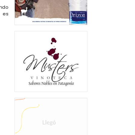
endo
e es