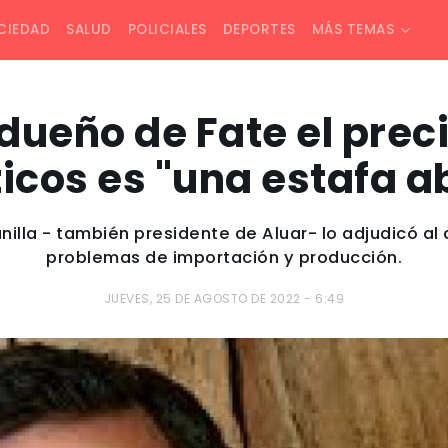
CIEDAD
SALUD
POLICIALES
DEPORTES
MÁS TEMAS
 dueño de Fate el preci
cos es "una estafa a
illa - también presidente de Aluar- lo adjudicó a
problemas de importación y producción.
JUEVES, 25 DE AGOSTO DE 2022 - 6:49