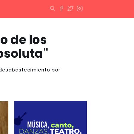
o de los
bsoluta"
l desabastecimiento por