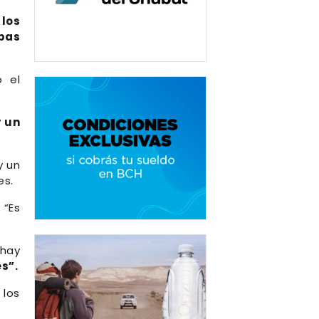
los
bas
ó el
r un
y un
es.
 “Es
“hay
s”.
 los