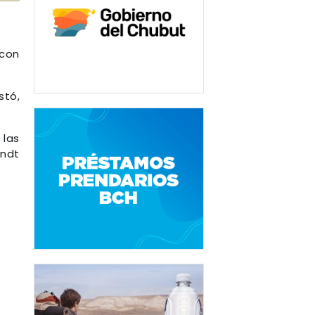
 con
stó,
 las
andt