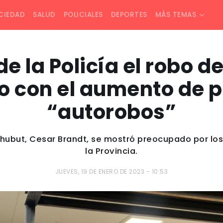
CIEDAD
SALUD
POLICIALES
DEPORTES
MÁS TEMAS
de la Policía el robo 
o con el aumento de pr
“autorobos”
l Chubut, Cesar Brandt, se mostró preocupado por lo
la Provincia.
JUEVES, 19 DE ENERO DE 2023 - 10:53