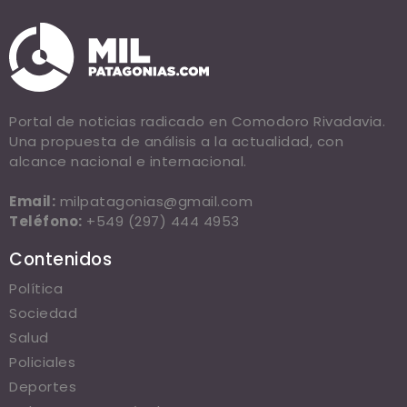
Portal de noticias radicado en Comodoro Rivadavia.
Una propuesta de análisis a la actualidad, con
alcance nacional e internacional.
Email:
milpatagonias@gmail.com
Teléfono:
+549 (297) 444 4953
Contenidos
Política
Sociedad
Salud
Policiales
Deportes