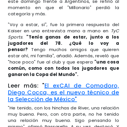
este domingo frente a Argentinos, se refirió al
momento en que el "Millonario" perdió la
categoría y más.
"Voy a estar, sí", fue la primera respuesta del
Kaiser en una entrevista mano a mano en
TyC
Sports
.
"Tenía ganas de estar, junto a los
jugadores del 78. ¿Qué lo voy a
pensar?
Tengo muchos amigos que quieren
estar ahí, mi familia", añadió. Además, reveló que
"hace poco" fue al club y que espera
"una cosa
común, como con todos los jugadores que
ganaron la Copa del Mundo".
Leer más: "
El exCAI de Comodoro,
Diego Cocca, es el nuevo técnico de
la Selección de México"
"He tenido, con los hinchas de River, una relación
muy buena. Pero, con otra parte, no he tenido
una relación muy buena. Sigo pensando lo
mismo", afirmó Passarella. A su vez, destacó. Y