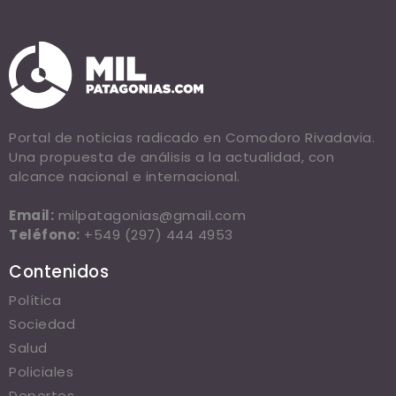
Portal de noticias radicado en Comodoro Rivadavia.
Una propuesta de análisis a la actualidad, con
alcance nacional e internacional.
Email:
milpatagonias@gmail.com
Teléfono:
+549 (297) 444 4953
Contenidos
Política
Sociedad
Salud
Policiales
Deportes