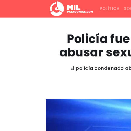
POLÍTICA
SO
Policía fu
abusar sexu
El policía condenado a