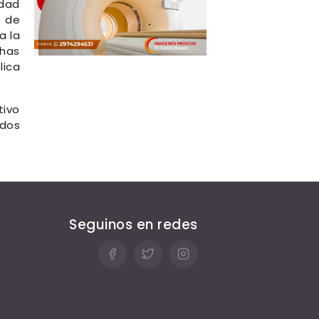
idad
5 de
a la
chas
ica
tivo
ados
Seguinos en redes