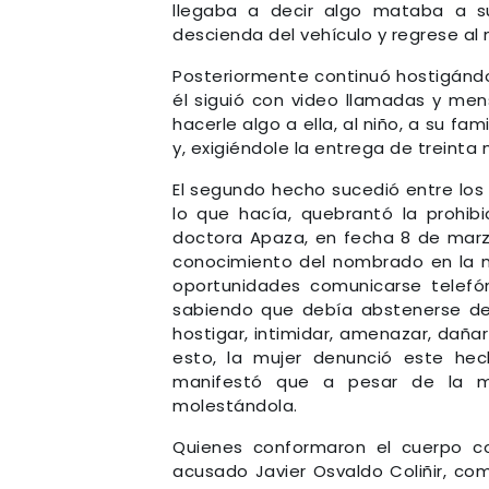
llegaba a decir algo mataba a su
descienda del vehículo y regrese al
Posteriormente continuó hostigándol
él siguió con video llamadas y men
hacerle algo a ella, al niño, a su fa
y, exigiéndole la entrega de treinta 
El segundo hecho sucedió entre los 
lo que hacía, quebrantó la prohib
doctora Apaza, en fecha 8 de marzo
conocimiento del nombrado en la mi
oportunidades comunicarse telefó
sabiendo que debía abstenerse de 
hostigar, intimidar, amenazar, dañar
esto, la mujer denunció este he
manifestó que a pesar de la m
molestándola.
Quienes conformaron el cuerpo col
acusado Javier Osvaldo Coliñir, co