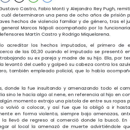
 Gustavo Castro, Fabio Monti y Alejandro Rey Pugh, remit
la cuál determinaron una pena de ocho años de prisión 
ves hechos de violencia familiar y de género, tras el ju
cal general Marcos Nápoli acompañado por la funcionari
 defensores Martín Castro y Rodrigo Miquelarena.
do acreditar los hechos imputados, el primero de e
cerca de las 00,30 cuando el imputado se presentó e
rabajando su ex pareja y madre de su hijo. Ella, por t
, la levantó del cuello y golpeó su cabeza contra los azul
ero, también empleado policial, que lo había acompa
a, donde la fue insultando y amenazando todo el cam
ía sino le hacía algo al nene, en referencia al hijo en c
algún momento extrajo una pistola de entre sus ropas 
 lo volvió a colocar, y así fue que la obligó a ir hast
mente en forma violenta, siempre bajo amenazas, ant
, la llevó de regreso al comerció donde la buscó. En
llegar al local la amenazó de muerte advirtiéndole qu