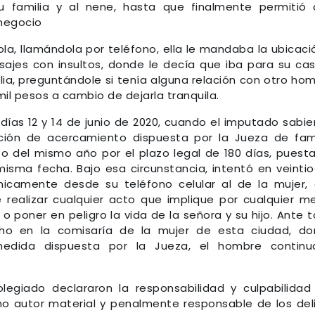
 familia y al nene, hasta que finalmente permitió
 negocio
a, llamándola por teléfono, ella le mandaba la ubicaci
sajes con insultos, donde le decía que iba para su ca
milia, preguntándole si tenía alguna relación con otro ho
mil pesos a cambio de dejarla tranquila.
días 12 y 14 de junio de 2020, cuando el imputado sabi
ición de acercamiento dispuesta por la Jueza de fami
 del mismo año por el plazo legal de 180 días, puest
sma fecha. Bajo esa circunstancia, intentó en veinti
nicamente desde su teléfono celular al de la mujer,
realizar cualquier acto que implique por cualquier m
 o poner en peligro la vida de la señora y su hijo. Ante 
cho en la comisaría de la mujer de esta ciudad, d
edida dispuesta por la Jueza, el hombre continu
egiado declararon la responsabilidad y culpabilidad
mo autor material y penalmente responsable de los del