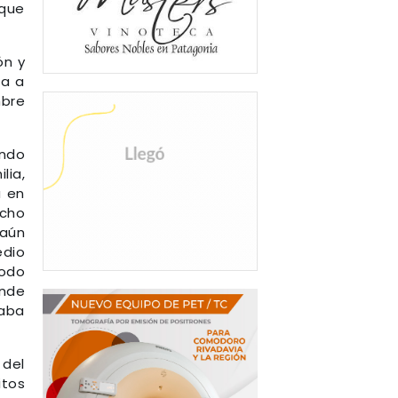
 que
ón y
sa a
mbre
endo
lia,
a en
ocho
 aún
edio
todo
onde
aba
 del
itos