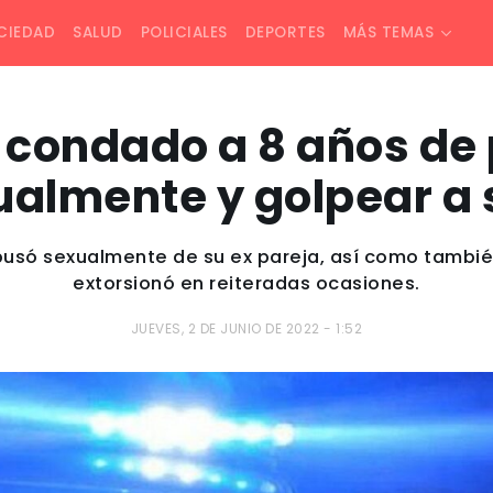
CIEDAD
SALUD
POLICIALES
DEPORTES
MÁS TEMAS
e condado a 8 años de 
almente y golpear a 
busó sexualmente de su ex pareja, así como tambié
extorsionó en reiteradas ocasiones.
JUEVES, 2 DE JUNIO DE 2022 - 1:52