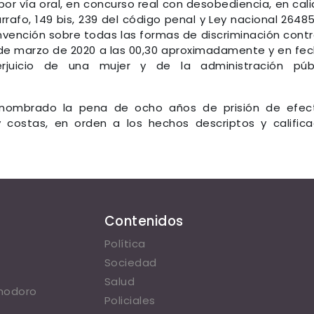
or vía oral, en concurso real con desobediencia, en cal
Párrafo, 149 bis, 239 del código penal y Ley nacional 2648
onvención sobre todas las formas de discriminación contr
8 de marzo de 2020 a las 00,30 aproximadamente y en fe
juicio de una mujer y de la administración públ
 nombrado la pena de ocho años de prisión de efec
y costas, en orden a los hechos descriptos y calific
Contenidos
Política
Sociedad
Salud
omodoro
Policiales