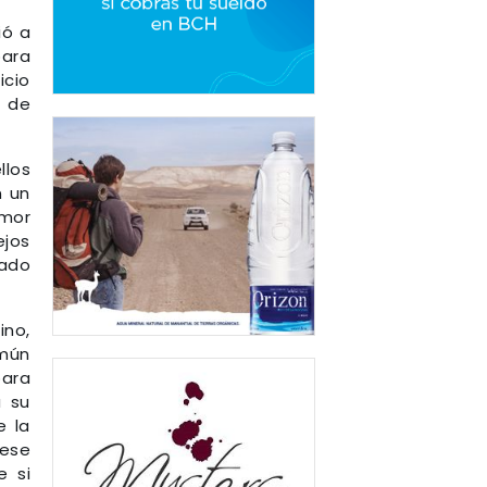
ió a
para
icio
a de
llos
n un
emor
ejos
ñado
ino,
omún
para
a su
e la
 ese
e si