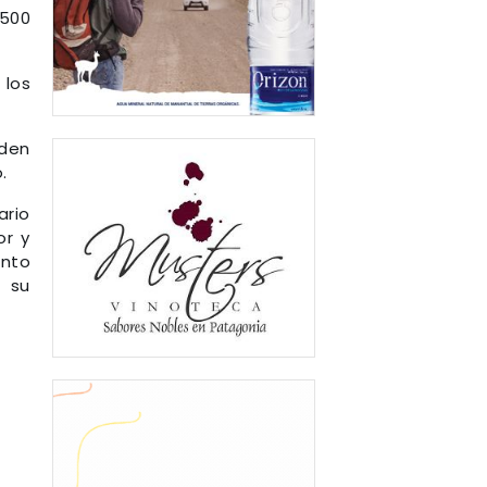
.500
 los
iden
.
ario
or y
ento
, su