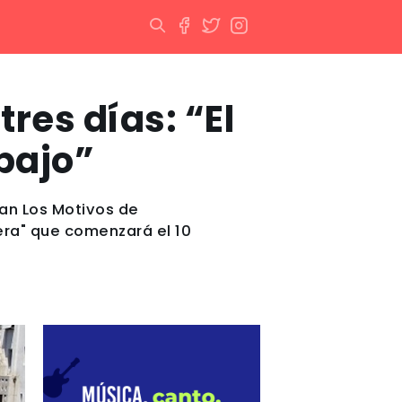
res días: “El
abajo”
ran Los Motivos de
era" que comenzará el 10