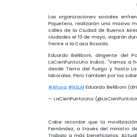
Las organizaciones sociales enfre
Piquetera, realizarán una masiva m
calles de la Ciudad de Buenos Aires
ciudades el 10 de mayo, viajarán dura
frente a la Casa Rosada.
Eduardo Belliboni, dirigente del
LaCienPuntoUno indicó: "Vamos a ha
desde Tierra del Fuego y hasta La 
laborales. Pero también por los salar
#Ahora
#NSLM
Eduardo Belliboni (di
— LaCienPuntoUno (@LaCienPuntoU
Cabe recordar que la movilización
Fernández, a través del ministro d
Trabajo a más beneficiarios. Actua