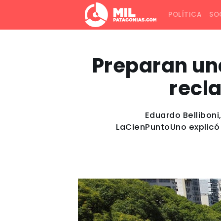
POLÍTICA
SO
Preparan una
recla
Eduardo Belliboni
LaCienPuntoUno explicó 