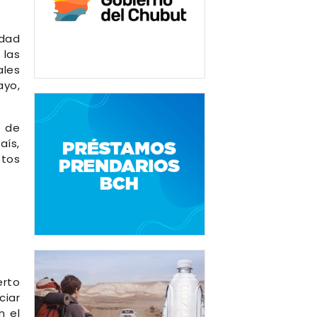
idad
 las
ales
ayo,
s de
aís,
stos
erto
ciar
n el