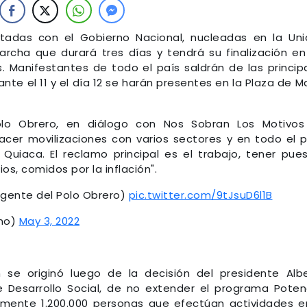
ntadas con el Gobierno Nacional, nucleadas en la Un
archa que durará tres días y tendrá su finalización en
. Manifestantes de todo el país saldrán de las princip
nte el 11 y el día 12 se harán presentes en la Plaza de M
 Polo Obrero, en diálogo con Nos Sobran Los Motivo
cer movilizaciones con varios sectores y en todo el p
Quiaca. El reclamo principal es el trabajo, tener pue
ios, comidos por la inflación".
rigente del Polo Obrero)
pic.twitter.com/9tJsuD6l1B
no)
May 3, 2022
 se originó luego de la decisión del presidente Alb
e Desarrollo Social, de no extender el programa Poten
lmente 1.200.000 personas que efectúan actividades e