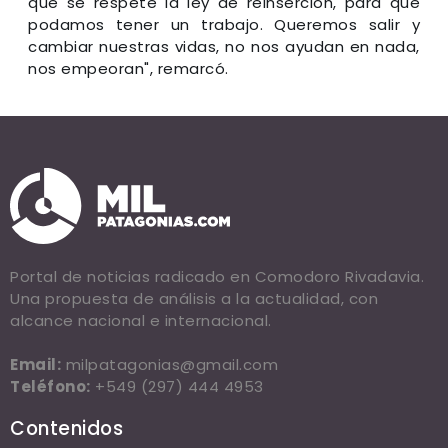
que se respete la ley de reinserción, para que
podamos tener un trabajo. Queremos salir y
cambiar nuestras vidas, no nos ayudan en nada,
nos empeoran", remarcó.
Portal de noticias radicado en Comodoro Rivadavia.
Una propuesta de análisis a la actualidad, con
alcance nacional e internacional.
Email:
milpatagonias@gmail.com
Teléfono:
+549 (297) 444 4953
Contenidos