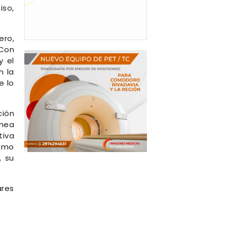
iso,
ero,
 Con
y el
n la
e lo
ción
ínea
tiva
ismo
, su
ares