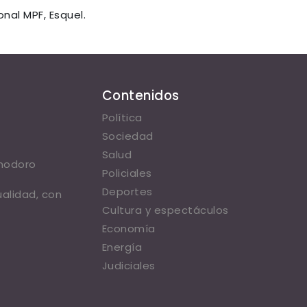
nal MPF, Esquel.
Contenidos
Política
Sociedad
Salud
omodoro
Policiales
Deportes
ualidad, con
Cultura y espectáculos
Economía
Energía
Judiciales