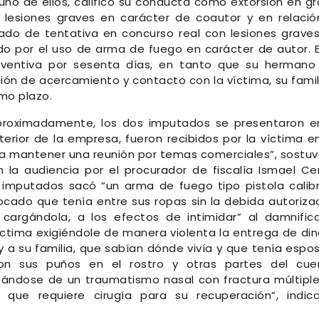
uno de ellos, calificó su conducta como extorsión en g
 lesiones graves en carácter de coautor y en relació
ado de tentativa en concurso real con lesiones grave
ado por el uso de arma de fuego en carácter de autor. 
eventiva por sesenta días, en tanto que su hermano 
ción de acercamiento y contacto con la víctima, su famil
smo plazo.
 aproximadamente, los dos imputados se presentaron e
nterior de la empresa, fueron recibidos por la víctima e
para mantener una reunión por temas comerciales”, sostuv
 la audiencia por el procurador de fiscalía Ismael Ce
 imputados sacó “un arma de fuego tipo pistola calib
ado que tenía entre sus ropas sin la debida autoriza
argándola, a los efectos de intimidar” al damnific
ctima exigiéndole de manera violenta la entrega de din
 y a su familia, que sabían dónde vivía y que tenía espo
on sus puños en el rostro y otras partes del cue
ratándose de un traumatismo nasal con fractura múltipl
que requiere cirugía para su recuperación”, indic