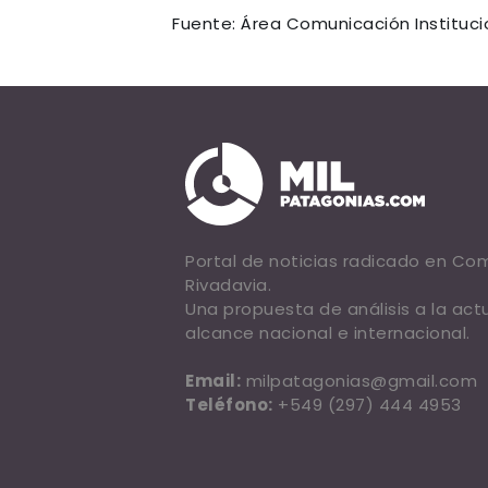
Fuente: Área Comunicación Institucio
Portal de noticias radicado en C
Rivadavia.
Una propuesta de análisis a la act
alcance nacional e internacional.
Email:
milpatagonias@gmail.com
Teléfono:
+549 (297) 444 4953