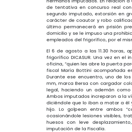
hermanos imputados. En relación a 
de tentativa en concurso real con
segundo imputado, extorsión en gr
carácter de coautor y robo calific
último permanecerá en prisión pr
domicilio y se le impuso una prohibi
empleados del frigorífico, por el mi
El 6 de agosto a las 11.30 horas,
frigorífico DICASUR. Una vez en el i
oficina, “quien les abre la puerta 
fiscal María Bottini acompañada en
Durante ese encuentro, uno de los
mm, marca Bersa con cargador coloc
legal, haciendo un ademán como c
Ambos imputados increparon a la ví
diciéndole que lo iban a matar a él
hijo. Lo golpean entre ambos “c
ocasionándole lesiones visibles, t
huesos con leve desplazamiento, 
imputación de la Fiscalía.