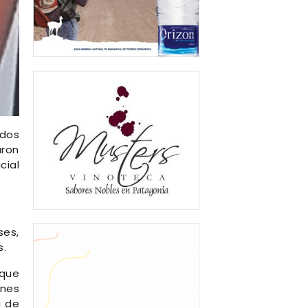
 dos
aron
cial
ses,
s.
 que
ones
a de