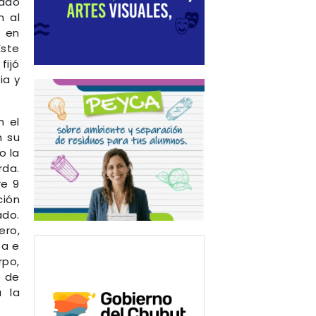
rado
n al
s en
Este
fijó
ia y
n el
n su
o la
rda.
re 9
ción
ado.
ero,
sa e
rpo,
e de
a la