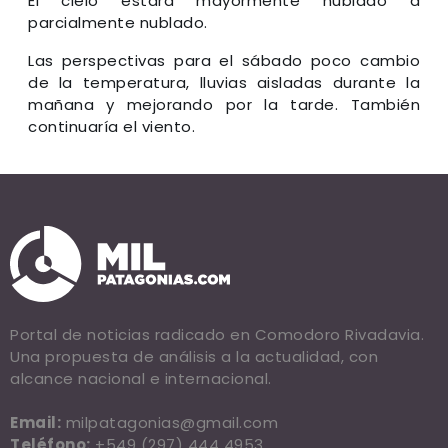
El cielo estará mayormente nublado a
parcialmente nublado.
Las perspectivas para el sábado poco cambio
de la temperatura, lluvias aisladas durante la
mañana y mejorando por la tarde. También
continuaría el viento.
Portal de noticias radicado en Comodoro Rivadavia.
Una propuesta de análisis a la actualidad, con
alcance nacional e internacional.
Email:
milpatagonias@gmail.com
Teléfono:
+549 (297) 444 4953