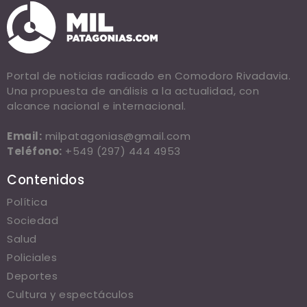
Portal de noticias radicado en Comodoro Rivadavia.
Una propuesta de análisis a la actualidad, con
alcance nacional e internacional.
Email:
milpatagonias@gmail.com
Teléfono:
+549 (297) 444 4953
Contenidos
Política
Sociedad
Salud
Policiales
Deportes
Cultura y espectáculos