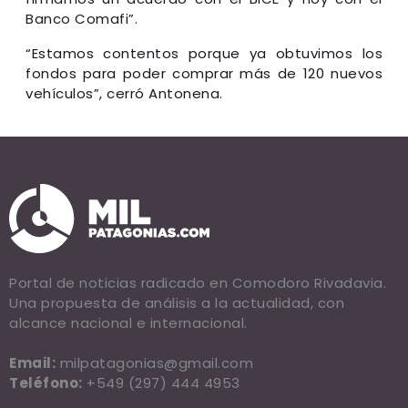
Banco Comafi”.
“Estamos contentos porque ya obtuvimos los
fondos para poder comprar más de 120 nuevos
vehículos”, cerró Antonena.
Portal de noticias radicado en Comodoro Rivadavia.
Una propuesta de análisis a la actualidad, con
alcance nacional e internacional.
Email:
milpatagonias@gmail.com
Teléfono:
+549 (297) 444 4953