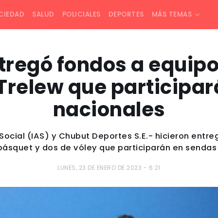
CIEDAD
SALUD
POLICIALES
DEPORTES
MÁS TEMAS
tregó fondos a equip
Trelew que participar
nacionales
a Social (IAS) y Chubut Deportes S.E.- hicieron en
básquet y dos de vóley que participarán en sendas 
LUNES, 23 DE ENERO DE 2023 - 6:21