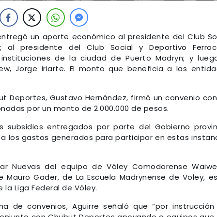
re, entregó un aporte económico al presidente del Club So
; al presidente del Club Social y Deportivo Ferroca
instituciones de la ciudad de Puerto Madryn; y lueg
w, Jorge Iriarte. El monto que beneficia a las entid
but Deportes, Gustavo Hernández, firmó un convenio con
ionadas por un monto de 2.000.000 de pesos.
s subsidios entregados por parte del Gobierno provin
a los gastos generados para participar en estas instan
mar Nuevas del equipo de Vóley Comodorense Waiwe
e Mauro Gader, de La Escuela Madrynense de Voley, e
la Liga Federal de Vóley.
ma de convenios, Aguirre señaló que “por instrucción
conjunto con Chubut Deportes apoyando a equipos que