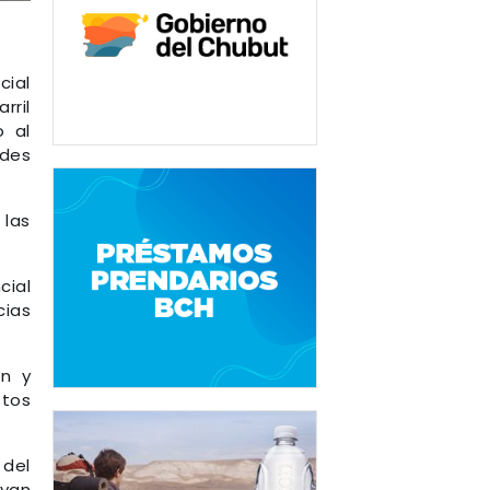
cial
rril
o al
ades
 las
cial
cias
n y
stos
 del
 van