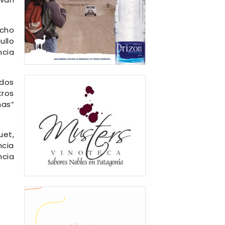
cho
ullo
ncia
rdos
tros
nas”
uet,
ncia
ncia