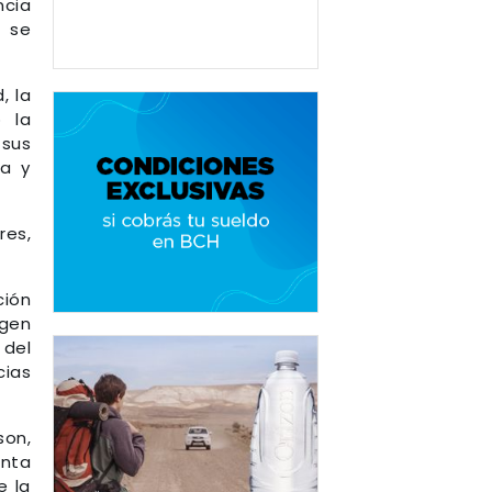
ncia
e se
, la
o la
 sus
ca y
es,
ción
igen
 del
cias
son,
unta
e la