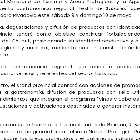
el Ministerio de Turismo y Áreas Protegidas y la Age
ento gastronómico regional "Festín de Sabores" qu
modoro Rivadavia este sábado 9 y domingo 10 de mayo.
a, degustaciones y difusión de productos con identidad
ovincia tendrá como objetivo continuar fortaleciend
 del Chubut, posicionando su identidad productiva y a
 regional y nacional, mediante una propuesta dinámi
nte.
nto gastronómico regional que reúne a productor
stronómicos y referentes del sector turístico.
tro, el stand provincial contará con acciones de promo
a la gastronomía, difusión de productos con sello Or
ndimientos que integran el programa "Vinos y Sabores
ustaciones y activaciones destinadas a generar instan
.
recciones de Turismo de las localidades de Gaiman, Raw
presencia de un guardafauna del Área Natural Protegida P
n sobre las áreas protegidas y el patrimonio natural d