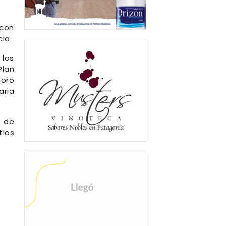
 con
ia.
 los
Plan
doro
aria
s de
ios