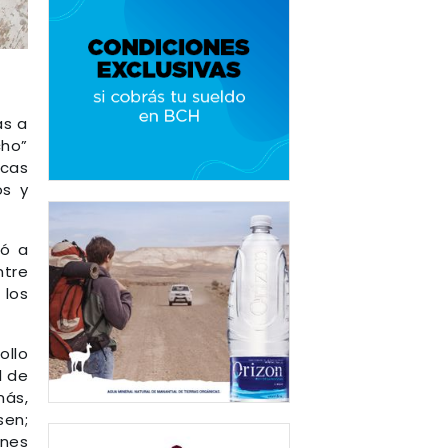
as a
cho”
icas
os y
ió a
ntre
 los
ollo
l de
más,
sen;
ones