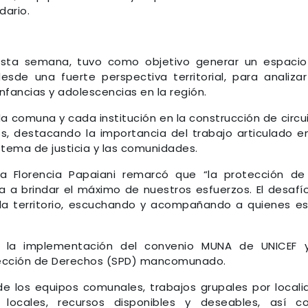
dario.
e esta semana, tuvo como objetivo generar un espaci
desde una fuerte perspectiva territorial, para analiza
infancias y adolescencias en la región.
da comuna y cada institución en la construcción de circu
, destacando la importancia del trabajo articulado e
sistema de justicia y las comunidades.
tra Florencia Papaiani remarcó que “la protección de
a a brindar el máximo de nuestros esfuerzos. El desafí
da territorio, escuchando y acompañando a quienes e
 la implementación del convenio MUNA de UNICEF y
otección de Derechos (SPD) mancomunado.
de los equipos comunales, trabajos grupales por locali
 locales, recursos disponibles y deseables, así 