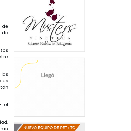
o de
r de
itos
ntre
 las
o es
stán
 el
dad,
como