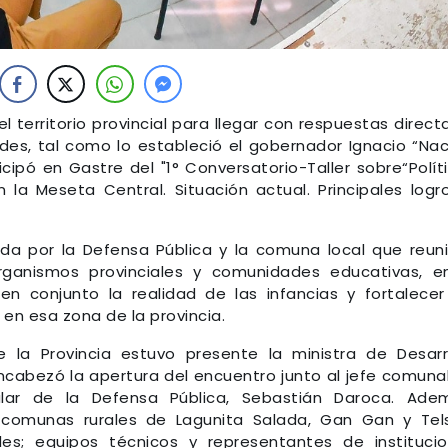
l territorio provincial para llegar con respuestas direct
dades, tal como lo estableció el gobernador Ignacio “Na
icipó en Gastre del "1° Conversatorio-Taller sobre“Polít
 la Meseta Central. Situación actual. Principales logr
da por la Defensa Pública y la comuna local que reun
rganismos provinciales y comunidades educativas, e
 en conjunto la realidad de las infancias y fortalecer
en esa zona de la provincia.
 la Provincia estuvo presente la ministra de Desarr
ncabezó la apertura del encuentro junto al jefe comuna
ular de la Defensa Pública, Sebastián Daroca. Ade
s comunas rurales de Lagunita Salada, Gan Gan y Tel
les; equipos técnicos y representantes de instituci