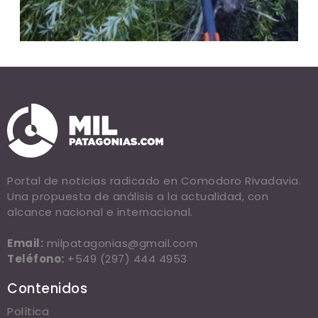
Portal de noticias radicado en Comodoro Rivadavia.
Una propuesta de análisis a la actualidad, con
alcance nacional e internacional.
Email:
milpatagonias@gmail.com
Teléfono:
+549 (297) 444 4953
Contenidos
Política