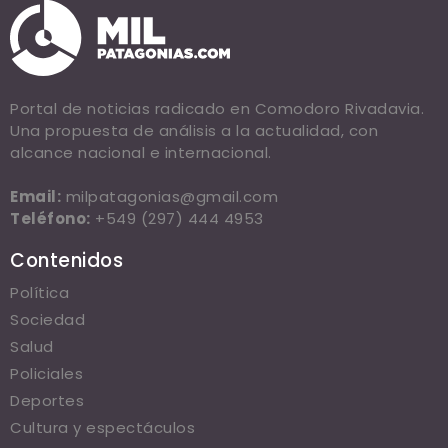
Portal de noticias radicado en Comodoro Rivadavia.
Una propuesta de análisis a la actualidad, con
alcance nacional e internacional.
Email:
milpatagonias@gmail.com
Teléfono:
+549 (297) 444 4953
Contenidos
Política
Sociedad
Salud
Policiales
Deportes
Cultura y espectáculos