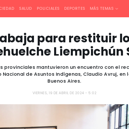
CIEDAD
SALUD
POLICIALES
DEPORTES
MÁS TEMAS
abaja para restituir l
tehuelche Liempichún
rios provinciales mantuvieron un encuentro con el 
to Nacional de Asuntos Indígenas, Claudio Avruj, e
Buenos Aires.
VIERNES, 19 DE ABRIL DE 2024 - 5:02