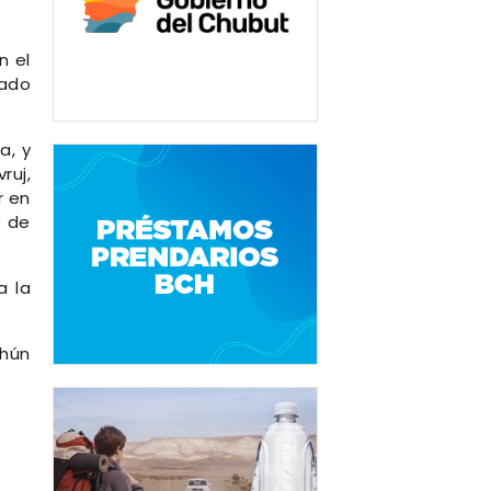
n el
nado
a, y
ruj,
r en
e de
a la
chún