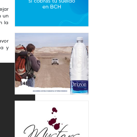
ejar
n un
n la
avor
ia y