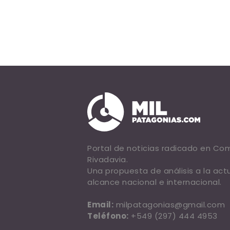
Portal de noticias radicado en C
Rivadavia.
Una propuesta de análisis a la act
alcance nacional e internacional.
Email:
milpatagonias@gmail.com
Teléfono:
+549 (297) 444 4953