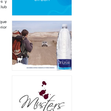
es y
Club
 que
rior