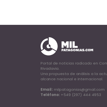
Portal de noticias radicado en C
Rivadavia.
Una propuesta de análisis a la act
alcance nacional e internacional.
Email:
milpatagonias@gmail.com
Teléfono:
+549 (297) 444 4953