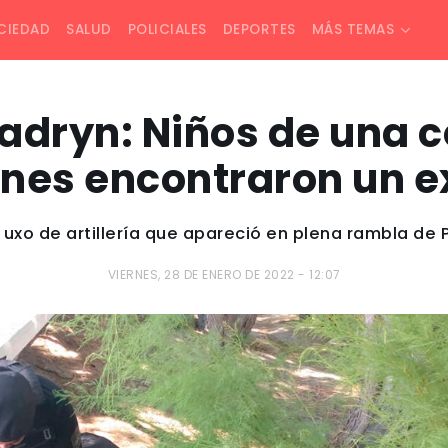
CIEDAD
SALUD
POLICIALES
DEPORTES
MÁS TEMAS
adryn: Niños de una c
nes encontraron un e
 uxo de artillería que apareció en plena rambla de
VIERNES, 28 DE ENERO DE 2022 - 12:07