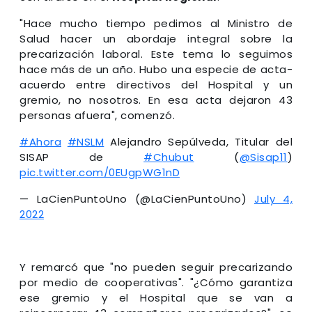
"Hace mucho tiempo pedimos al Ministro de
Salud hacer un abordaje integral sobre la
precarización laboral. Este tema lo seguimos
hace más de un año. Hubo una especie de acta-
acuerdo entre directivos del Hospital y un
gremio, no nosotros. En esa acta dejaron 43
personas afuera", comenzó.
#Ahora
#NSLM
Alejandro Sepúlveda, Titular del
SISAP de
#Chubut
(
@Sisap11
)
pic.twitter.com/0EUgpWG1nD
— LaCienPuntoUno (@LaCienPuntoUno)
July 4,
2022
Y remarcó que "no pueden seguir precarizando
por medio de cooperativas". "¿Cómo garantiza
ese gremio y el Hospital que se van a