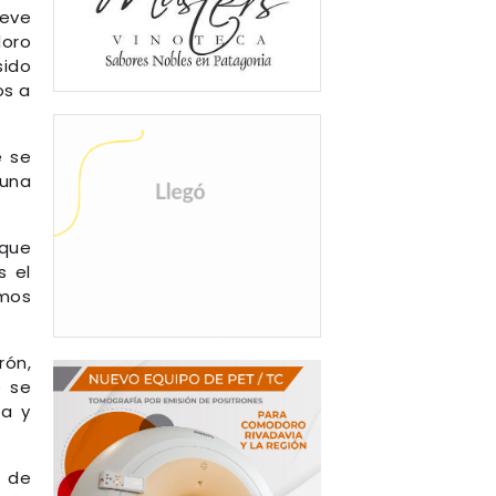
leve
doro
sido
os a
e se
 una
 que
s el
amos
rón,
e se
ia y
a de