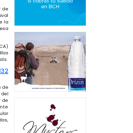
y de
aval
e la
resa
ICA)
llas
aís.
132
a de
 del
r de
ante
ular
das,