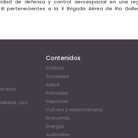
cidad de defensa y control aeroespacial en una re
III pertenecientes a la X Brigada Aérea de Rio Gall
Contenidos
Política
Sociedad
Salud
omodoro
Policiales
Deportes
ualidad, con
Cultura y espectáculos
Economía
Energía
Judiciales