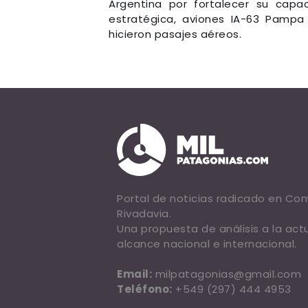
Argentina por fortalecer su capa
estratégica, aviones IA-63 Pampa 
hicieron pasajes aéreos.
Portal de noticias radicado en C
Rivadavia.
Una propuesta de análisis a la act
alcance nacional e internacional.
Email:
milpatagonias@gmail.com
Teléfono:
+549 (297) 444 4953