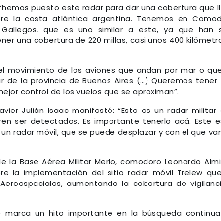
 “hemos puesto este radar para dar una cobertura que l
bre la costa atlántica argentina. Tenemos en Como
 Gallegos, que es uno similar a este, ya que han 
er una cobertura de 220 millas, casi unos 400 kilómetr
el movimiento de los aviones que andan por mar o qu
r de la provincia de Buenos Aires (…) Queremos tener
ejor control de los vuelos que se aproximan”.
Xavier Julián Isaac manifestó: “Este es un radar militar
en ser detectados. Es importante tenerlo acá. Este e
un radar móvil, que se puede desplazar y con el que v
 de la Base Aérea Militar Merlo, comodoro Leonardo Almi
re la implementación del sitio radar móvil Trelew qu
Aeroespaciales, aumentando la cobertura de vigilanc
e marca un hito importante en la búsqueda continu