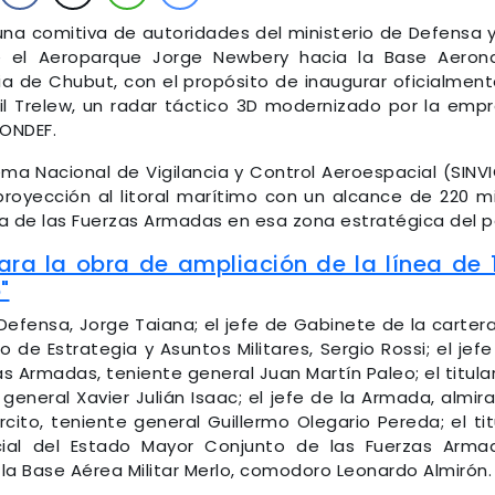
una comitiva de autoridades del ministerio de Defensa 
e el Aeroparque Jorge Newbery hacia la Base Aeron
cia de Chubut, con el propósito de inaugurar oficialment
il Trelew, un radar táctico 3D modernizado por la emp
FONDEF.
ema Nacional de Vigilancia y Control Aeroespacial (SINV
royección al litoral marítimo con un alcance de 220 mi
a de las Fuerzas Armadas en esa zona estratégica del p
ara la obra de ampliación de la línea de 
"
 Defensa, Jorge Taiana; el jefe de Gabinete de la carter
 de Estrategia y Asuntos Militares, Sergio Rossi; el jefe
s Armadas, teniente general Juan Martín Paleo; el titula
 general Xavier Julián Isaac; el jefe de la Armada, almir
ército, teniente general Guillermo Olegario Pereda; el tit
al del Estado Mayor Conjunto de las Fuerzas Arma
e la Base Aérea Militar Merlo, comodoro Leonardo Almirón.