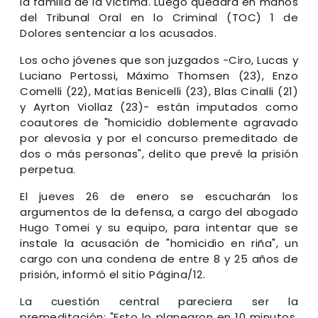
la familia de la víctima. Luego quedará en manos
del Tribunal Oral en lo Criminal (TOC) 1 de
Dolores sentenciar a los acusados.
Los ocho jóvenes que son juzgados -Ciro, Lucas y
Luciano Pertossi, Máximo Thomsen (23), Enzo
Comelli (22), Matías Benicelli (23), Blas Cinalli (21)
y Ayrton Viollaz (23)- están imputados como
coautores de "homicidio doblemente agravado
por alevosía y por el concurso premeditado de
dos o más personas", delito que prevé la prisión
perpetua.
El jueves 26 de enero se escucharán los
argumentos de la defensa, a cargo del abogado
Hugo Tomei y su equipo, para intentar que se
instale la acusación de "homicidio en riña", un
cargo con una condena de entre 8 y 25 años de
prisión, informó el sitio Página/12.
La cuestión central pareciera ser la
premeditación: "Esto lo planearon en 10 minutos,