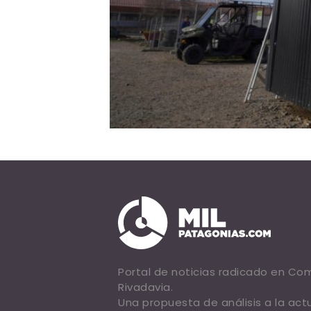
Portal de noticias radicado en C
Rivadavia.
Una propuesta de análisis a la act