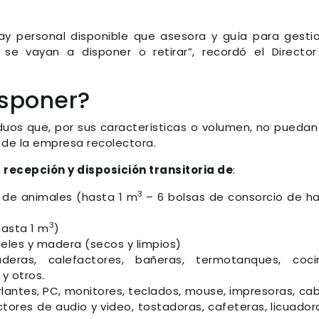
ay personal disponible que asesora y guía para gesti
e vayan a disponer o retirar”, recordó el Directo
sponer?
siduos que, por sus características o volumen, no puedan
e de la empresa recolectora.
 recepción y disposición transitoria de
:
3
 de animales (hasta 1 m
– 6 bolsas de consorcio de h
3
hasta 1 m
)
apeles y madera (secos y limpios)
aderas, calefactores, bañeras, termotanques, coci
y otros.
rlantes, PC, monitores, teclados, mouse, impresoras, cab
tores de audio y video, tostadoras, cafeteras, licuador