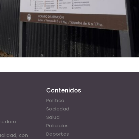
Contenidos
Política
Sociedad
Salud
omodoro
Policiales
Deportes
ualidad, con