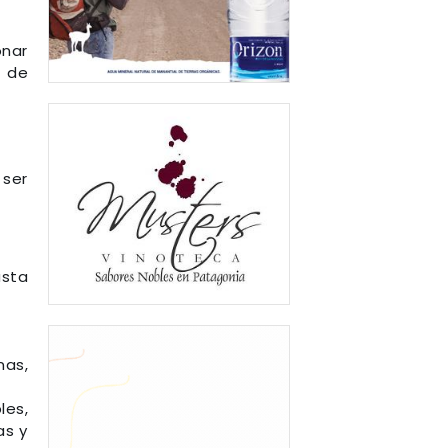
onar
r de
 ser
asta
nas,
les,
as y