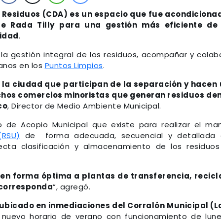
de Residuos (CDA) es un espacio que fue acondiciona
de Rada Tilly para una gestión más eficiente de 
nidad
.
la gestión integral de los residuos, acompañar y colab
anos en los
Puntos Limpios
.
 la ciudad que participan de la separación y hacen
chos comercios minoristas que generan residuos de
co
, Director de Medio Ambiente Municipal.
o de Acopio Municipal que existe para realizar el ma
(RSU)
de forma adecuada, secuencial y detallada 
recta clasificación y almacenamiento de los residuo
en forma óptima a plantas de transferencia, recic
n corresponda
”, agregó.
 ubicado en inmediaciones del Corralón Municipal (
 nuevo horario de verano con funcionamiento de lun