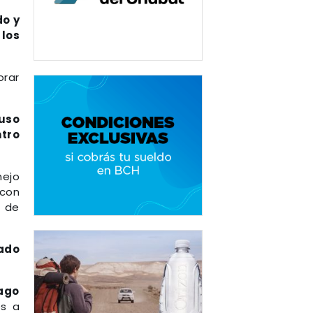
do y
los
orar
 uso
ntro
nejo
con
s de
lado
Lago
es a