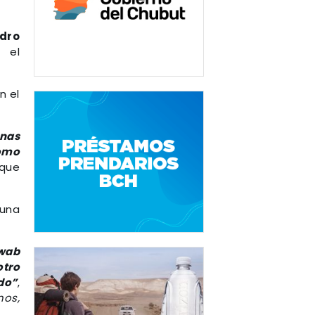
dro
 el
n el
nas
como
 que
 una
hwab
otro
do”
,
os,