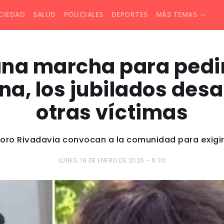
CIEDAD
SALUD
POLICIALES
DEPORTES
MÁS TEMAS
una marcha para pedir 
na, los jubilados des
otras víctimas
ro Rivadavia convocan a la comunidad para exigir e
LUNES, 19 DE ENERO DE 2026 - 6:30