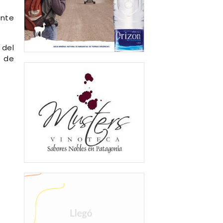
ante
 del
o de