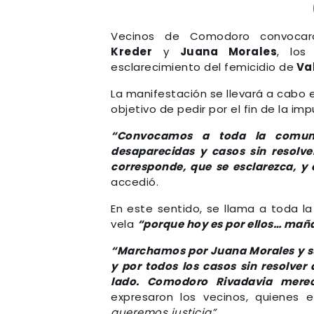
Vecinos de Comodoro convocar
Kreder
y
Juana Morales
, los
esclarecimiento del femicidio de
Va
La manifestación se llevará a cabo e
objetivo de pedir por el fin de la im
“Convocamos a toda la comunid
desaparecidas y casos sin resolv
corresponde, que se esclarezca, 
accedió.
En este sentido, se llama a toda l
vela
“porque hoy es por ellos… mañ
“Marchamos por Juana Morales y su 
y por todos los casos sin resolve
lado. Comodoro Rivadavia merec
expresaron los vecinos, quienes ex
queremos justicia”.