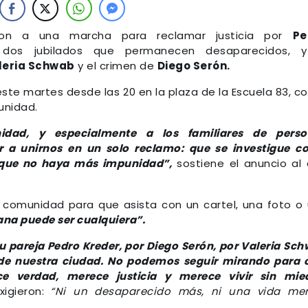
on a una marcha para reclamar justicia por
Pe
 dos jubilados que permanecen desaparecidos, y
leria Schwab
y el crimen de
Diego Serón.
ste martes desde las 20 en la plaza de la Escuela 83, co
punidad.
ad, y especialmente a los familiares de perso
er a unirnos en un solo reclamo: que se investigue 
y que no haya más impunidad”,
sostiene el anuncio al
a comunidad para que asista con un cartel, una foto o
ana puede ser cualquiera”.
pareja Pedro Kreder, por Diego Serón, por Valeria Sc
r de nuestra ciudad. No podemos seguir mirando para 
e verdad, merece justicia y merece vivir sin mie
igieron:
“Ni un desaparecido más, ni una vida men