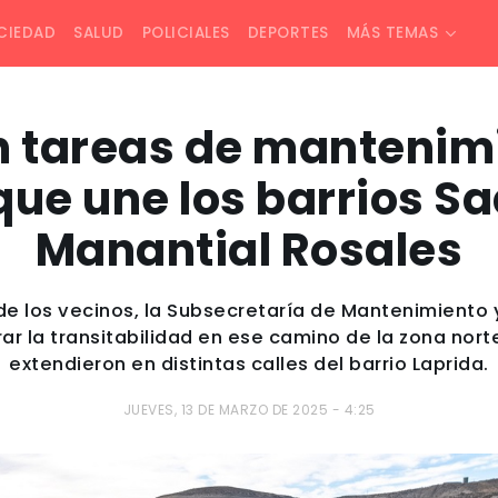
CIEDAD
SALUD
POLICIALES
DEPORTES
MÁS TEMAS
n tareas de mantenimi
ue une los barrios S
Manantial Rosales
de los vecinos, la Subsecretaría de Mantenimiento
ar la transitabilidad en ese camino de la zona nort
extendieron en distintas calles del barrio Laprida.
JUEVES, 13 DE MARZO DE 2025 - 4:25