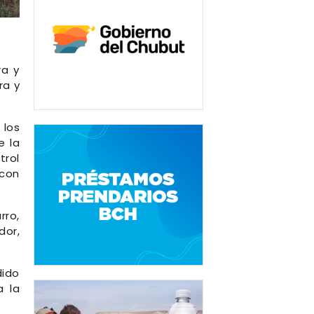
ra y
ra y
 los
e la
trol
 con
rro,
or,
dido
a la