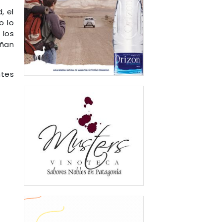
, el
o lo
 los
eñan
ntes