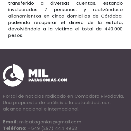
transferido a diversas cuentas, estando
involucradas 7 personas, y realizándose
allanamientos en cinco domicilios de Córdoba,
pudiendo recuperar el dinero de la estafa,
devolviéndole a la víctima el total de 440.000
pesos.
Portal de noticias radicado en Comodoro Rivadavia.
Una propuesta de análisis a la actualidad, con
alcance nacional e internacional.
Email:
milpatagonias@gmail.com
Teléfono:
+549 (297) 444 4953