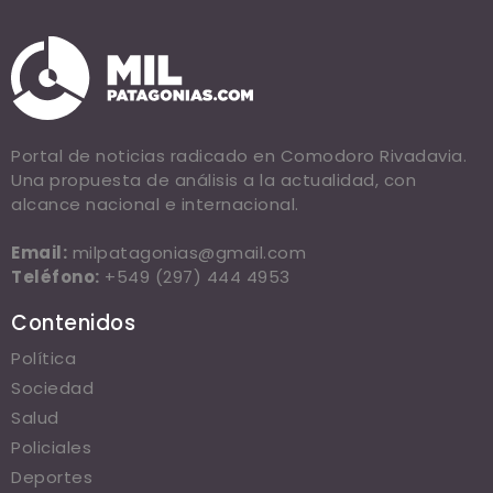
Portal de noticias radicado en Comodoro Rivadavia.
Una propuesta de análisis a la actualidad, con
alcance nacional e internacional.
Email:
milpatagonias@gmail.com
Teléfono:
+549 (297) 444 4953
Contenidos
Política
Sociedad
Salud
Policiales
Deportes