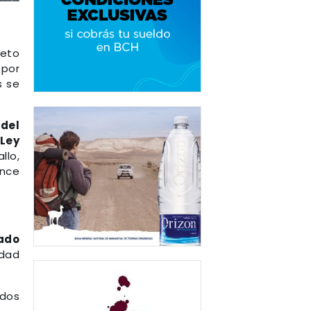
veto
 por
s se
 del
Ley
allo,
nce
ado
edad
 dos