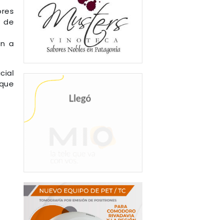
ores
y de
en a
cial
 que