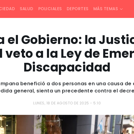
CIEDAD
SALUD
POLICIALES
DEPORTES
MÁS TEMAS
 el Gobierno: la Justi
l veto a la Ley de Em
Discapacidad
ampana benefició a dos personas en una causa de a
dida general, sienta un precedente contra el decre
LUNES, 18 DE AGOSTO DE 2025 - 5:10