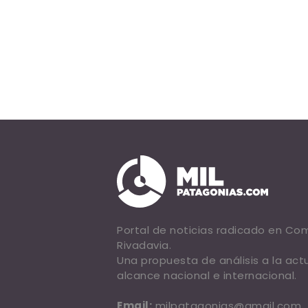
Portal de noticias radicado en C
Rivadavia.
Una propuesta de análisis a la act
alcance nacional e internacional.
Email:
milpatagonias@gmail.com