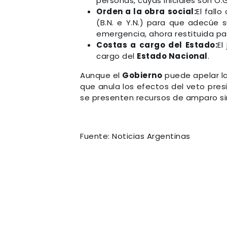
personas, cuyas iniciales son O.G.
Orden a la obra social:
El fall
(B.N. e Y.N.) para que adecúe 
emergencia, ahora restituida par
Costas a cargo del Estado:
El
cargo del
Estado Nacional
.
Aunque el
Gobierno
puede apelar la 
que anula los efectos del veto pres
se presenten recursos de amparo sim
Fuente: Noticias Argentinas