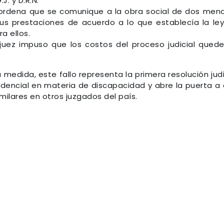
J. y D.R.N.
o ordena que se comunique a la obra social de dos men
sus prestaciones de acuerdo a lo que establecía la le
a ellos.
 juez impuso que los costos del proceso judicial qued
medida, este fallo representa la primera resolución judi
idencial en materia de discapacidad y abre la puerta a
ilares en otros juzgados del país.