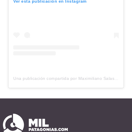
Ver esta publicación en Instagram
Una publicación compartida por Maximiliano Salas
(@ma