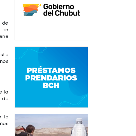
l de
l en
iene
esta
mnos
e la
d de
e la
años