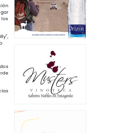
ción
ugar
 los
ly",
o.
 dos
arde
cías