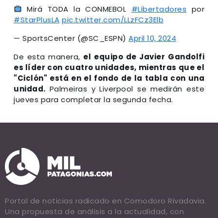
Mirá TODA la CONMEBOL
#Libertadores
por
#StarPlusLA
pic.twitter.com/LLzFCz3Elb
— SportsCenter (@SC_ESPN)
April 10, 2024
De esta manera,
el equipo de Javier Gandolfi
es líder con cuatro unidades, mientras que el
"Ciclón" está en el fondo de la tabla con una
unidad.
Palmeiras y Liverpool se medirán este
jueves para completar la segunda fecha.
Portal de noticias radicado en Comodoro Rivadavia.
Una propuesta de análisis a la actualidad, con