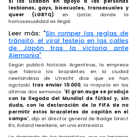
si los usaban en apoyo a las personas
lesbianas, gays, bisexuales, transexuales y
queer (LGBTQ)
en Qatar, donde la
homosexualidad es ilegal.
Leer más: "
Sin romper las reglas de
tránsito, el viral festejo en las calles
de Japón tras la victoria ante
Alemania"
Según publicó Noticias Argentinas, la empresa
que fabrica los brazaletes en la ciudad
neerlandesa de Utrecht dice que se han
agotado
tras enviar 10.000
, la mayoría en las
últimas dos semanas. "
El gran auge se produjo
con la llegada del Mundial de fútbol y, sin
duda, con la declaración de la FIFA de no
permitir estos brazaletes de capitán en el
campo
", dijo el director general de Badge Direct
BV, Roland Heerkens, en una entrevista.
La demanda de los brazaletes, que se lanzaron