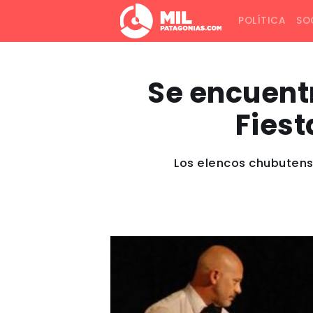
POLÍTICA
SO
Se encuentr
Fiest
Los elencos chubutense