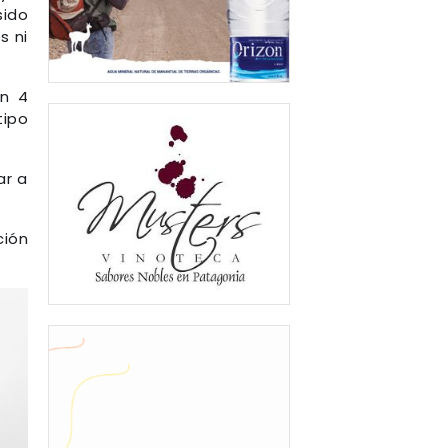
sido
s ni
on 4
tipo
ar a
ión