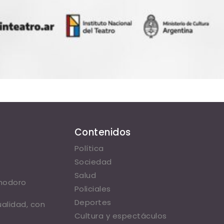
Contenidos
Política
Sociedad
Salud
omodoro
Policiales
Deportes
ualidad, con
Cultura y espectáculos