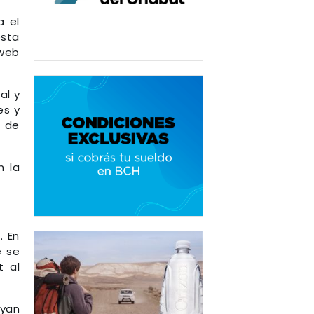
a el
esta
web
al y
es y
s de
n la
. En
e se
t al
ayan