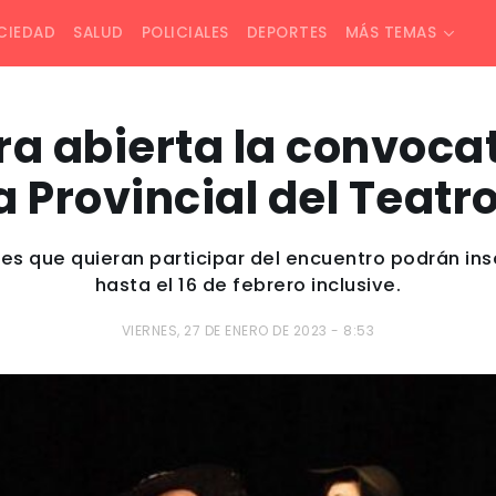
CIEDAD
SALUD
POLICIALES
DEPORTES
MÁS TEMAS
a abierta la convocat
a Provincial del Teatr
s que quieran participar del encuentro podrán ins
hasta el 16 de febrero inclusive.
VIERNES, 27 DE ENERO DE 2023 - 8:53