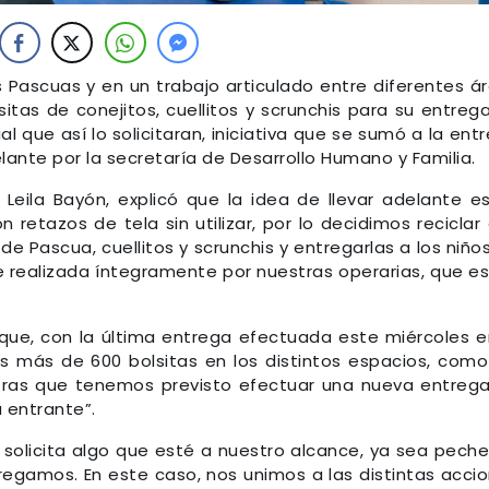
s Pascuas y en un trabajo articulado entre diferentes á
sitas de conejitos, cuellitos y scrunchis para su entreg
l que así lo solicitaran, iniciativa que se sumó a la ent
ante por la secretaría de Desarrollo Humano y Familia.
 Leila Bayón, explicó que la idea de llevar adelante e
 retazos de tela sin utilizar, por lo decidimos reciclar
de Pascua, cuellitos y scrunchis y entregarlas a los niño
ue realizada íntegramente por nuestras operarias, que e
que, con la última entrega efectuada este miércoles e
 más de 600 bolsitas en los distintos espacios, como
ntras que tenemos previsto efectuar una nueva entreg
 entrante”.
solicita algo que esté a nuestro alcance, ya sea peche
regamos. En este caso, nos unimos a las distintas acci