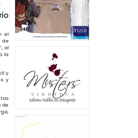
.
rio
n el
d de
, al
a la
il y
os y
ntas
a de
rga,