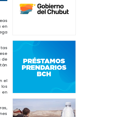
reas
a en
rega
stas
 ese
s de
stán
n el
 los
a en
ras,
ones