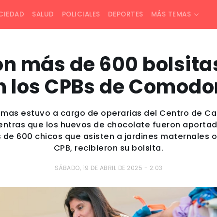
CIEDAD
SALUD
POLICIALES
DEPORTES
MÁS TEMAS
on más de 600 bolsita
n los CPBs de Comodo
smas estuvo a cargo de operarias del Centro de Cap
ientras que los huevos de chocolate fueron aportad
de 600 chicos que asisten a jardines maternales o
CPB, recibieron su bolsita.
SÁBADO, 19 DE ABRIL DE 2025 - 2:03