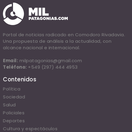
Portal de noticias radicado en Comodoro Rivadavia.
Una propuesta de análisis a la actualidad, con
alcance nacional e internacional.
Email:
milpatagonias@gmail.com
Teléfono:
+549 (297) 444 4953
Contenidos
Política
Sociedad
Salud
Policiales
Deportes
Cultura y espectáculos