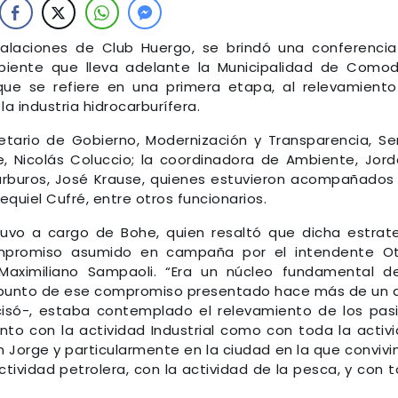
talaciones de Club Huergo, se brindó una conferenci
iente que lleva adelante la Municipalidad de Como
que se refiere en una primera etapa, al relevamient
 industria hidrocarburífera.
retario de Gobierno, Modernización y Transparencia, Se
, Nicolás Coluccio; la coordinadora de Ambiente, Jor
ocarburos, José Krause, quienes estuvieron acompañados
equiel Cufré, entre otros funcionarios.
tuvo a cargo de Bohe, quien resaltó que dicha estrat
mpromiso asumido en campaña por el intendente Ot
 Maximiliano Sampaoli. “Era un núcleo fundamental d
 punto de ese compromiso presentado hace más de un 
isó-, estaba contemplado el relevamiento de los pas
nto con la actividad Industrial como con toda la activ
 Jorge y particularmente en la ciudad en la que conviv
actividad petrolera, con la actividad de la pesca, y con 