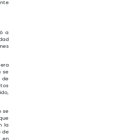
ente
zó a
idad
ones
mera
a se
s de
ntos
ido,
o se
 que
n la
o de
, en