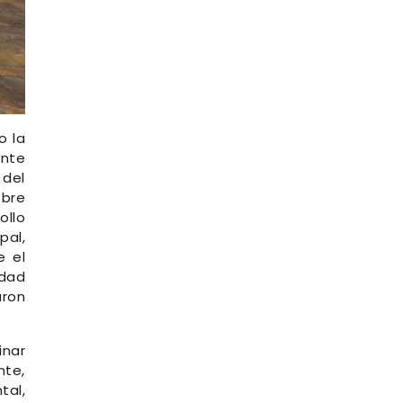
o la
ante
 del
obre
ollo
pal,
e el
idad
aron
inar
nte,
tal,