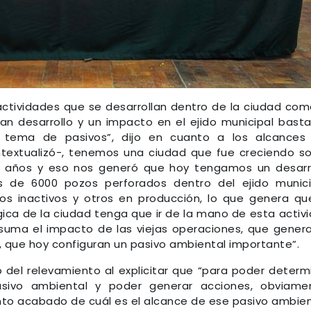
actividades que se desarrollan dentro de la ciudad com
gran desarrollo y un impacto en el ejido municipal bast
l tema de pasivos”, dijo en cuanto a los alcances
ntextualizó-, tenemos una ciudad que fue creciendo s
17 años y eso nos generó que hoy tengamos un desarr
 de 6000 pozos perforados dentro del ejido munici
os inactivos y otros en producción, lo que genera qu
égica de la ciudad tenga que ir de la mano de esta activ
 suma el impacto de las viejas operaciones, que gener
, que hoy configuran un pasivo ambiental importante”.
o del relevamiento al explicitar que “para poder determ
asivo ambiental y poder generar acciones, obviame
nto acabado de cuál es el alcance de ese pasivo ambien