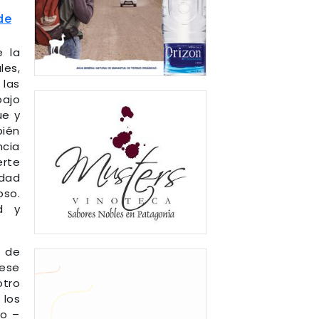
de
e la
les,
 las
bajo
ue y
bién
ncia
erte
idad
oso.
d y
e de
 ese
otro
 los
so –