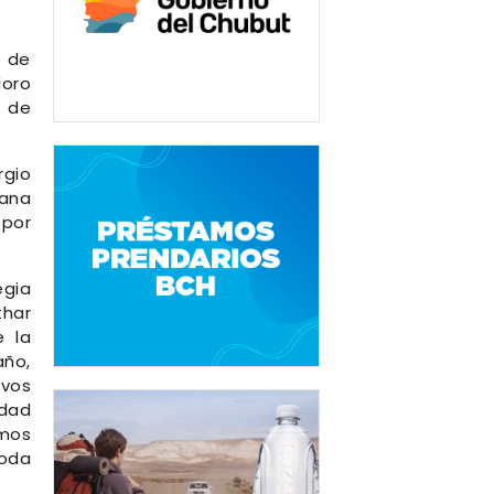
a de
doro
o de
rgio
dana
 por
egia
har
e la
año,
ivos
idad
imos
toda