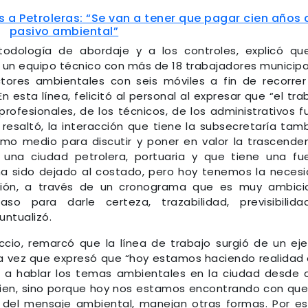
s a Petroleras: “Se van a tener que pagar cien años 
pasivo ambiental”
todología de abordaje y a los controles, explicó qu
 un equipo técnico con más de 18 trabajadores municipa
ores ambientales con seis móviles a fin de recorrer
n esta línea, felicitó al personal al expresar que “el tra
profesionales, de los técnicos, de los administrativos f
resaltó, la interacción que tiene la subsecretaría tam
omo medio para discutir y poner en valor la trascende
 una ciudad petrolera, portuaria y que tiene una fu
 ha sido dejado al costado, pero hoy tenemos la neces
tión, a través de un cronograma que es muy ambici
 para darle certeza, trazabilidad, previsibilida
untualizó.
uccio, remarcó que la línea de trabajo surgió de un ej
 la vez que expresó que “hoy estamos haciendo realidad
r a hablar los temas ambientales en la ciudad desde 
ien, sino porque hoy nos estamos encontrando con que
s del mensaje ambiental, manejan otras formas. Por e