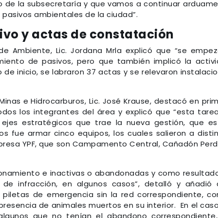
ipo de la subsecretaría y que vamos a continuar arduam
pasivos ambientales de la ciudad”.
vo y actas de constatación
de Ambiente, Lic. Jordana Mrla explicó que “se empe
miento de pasivos, pero que también implicó la activ
de inicio, se labraron 37 actas y se relevaron instalaci
 Minas e Hidrocarburos, Lic. José Krause, destacó en pri
todos los integrantes del área y explicó que “esta tare
 ejes estratégicos que trae la nueva gestión, que e
s fue armar cinco equipos, los cuales salieron a disti
mpresa YPF, que son Campamento Central, Cañadón Perd
cionamiento e inactivas o abandonadas y como resultad
 de infracción, en algunos casos”, detalló y añadió
piletas de emergencia sin la red correspondiente, co
resencia de animales muertos en su interior. En el cas
 algunos que no tenían el abandono correspondiente