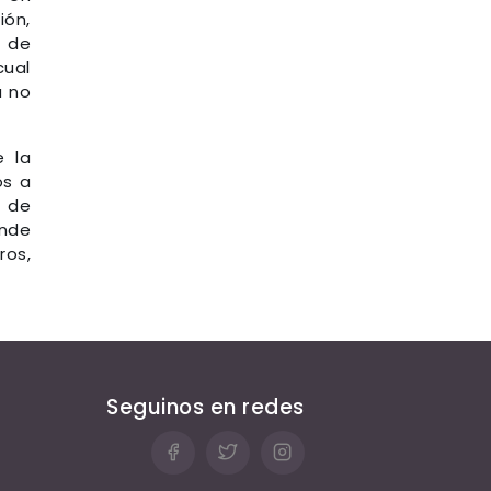
ión,
 de
cual
a no
e la
os a
s de
onde
ros,
Seguinos en redes