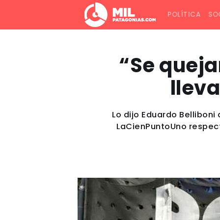
POLÍTICA
SO
“Se queja
llev
Lo dijo Eduardo Belliboni
LaCienPuntoUno respecto