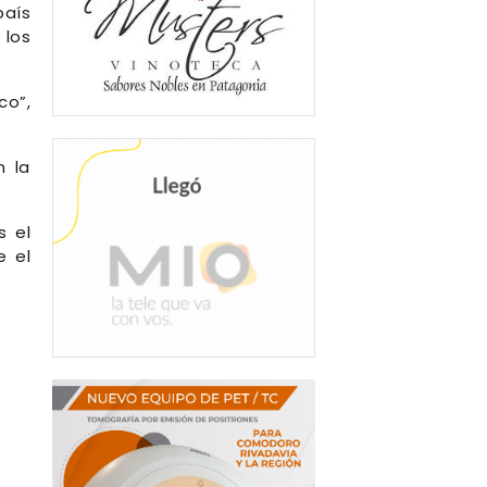
país
 los
co”,
n la
s el
e el