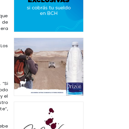
 que
o de
tera
 Los
 “Si
todo
y el
stro
te”,
debe