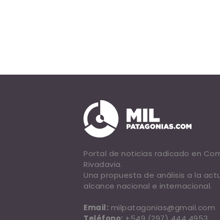
Portal de noticias radicado en C
Rivadavia.
Una propuesta de análisis a la act
alcance nacional e internacional.
Email:
milpatagonias@gmail.com
Teléfono:
+549 (297) 444 4953