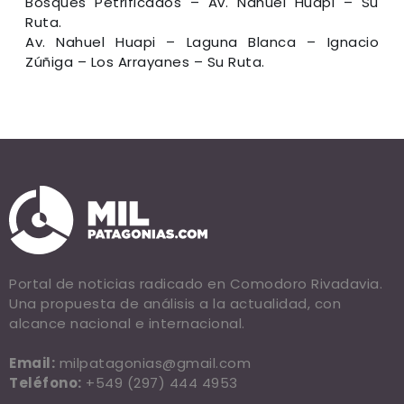
Bosques Petrificados – Av. Nahuel Huapi – Su
Ruta.
Av. Nahuel Huapi – Laguna Blanca – Ignacio
Zúñiga – Los Arrayanes – Su Ruta.
Portal de noticias radicado en Comodoro Rivadavia.
Una propuesta de análisis a la actualidad, con
alcance nacional e internacional.
Email:
milpatagonias@gmail.com
Teléfono:
+549 (297) 444 4953