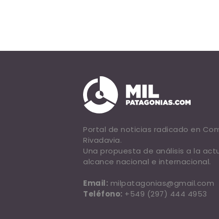
Portal de noticias radicado en C
Rivadavia.
Una propuesta de análisis a la act
alcance nacional e internacional.
Email:
milpatagonias@gmail.com
Teléfono:
+549 (297) 444 4953