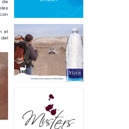
a de
oles
 con
n el
 del