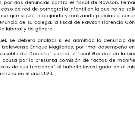
s por dos denuncias contra el fiscal de Rawson, Fern
 caso de red de pornografía infantil en la que no se soli
se que siguió trabajando y realizando pericias a pesa
denuncia de su colega, la fiscal de Rawson Florencia Gó
ia laboral y de género.
uel, se deberá analizar si es admitida la denuncia de
 trelewense Enrique Magliones, por “mal desempeño en
cusable del Derecho” contra el fiscal General de la ci
n acusa por la presunta comisión de “actos de manifi
ercicio de sus funciones” al haberlo investigado en el m
mario en el año 2020.