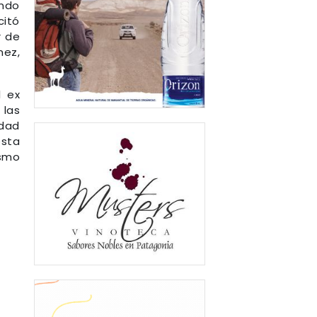
ando
citó
r de
mez,
l ex
 las
udad
esta
ismo