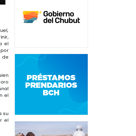
uel,
nir,
a el
 por
l de
uien
doro
unal
n el
a su
r el