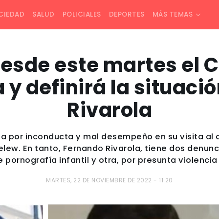
CIEDAD
SALUD
POLICIALES
DEPORTES
MÁS TEMAS
esde este martes el C
y definirá la situaci
Rivarola
da por inconducta y mal desempeño en su visita al 
relew. En tanto, Fernando Rivarola, tiene dos denunc
 pornografía infantil y otra, por presunta violencia
MARTES, 22 DE NOVIEMBRE DE 2022 - 11:20