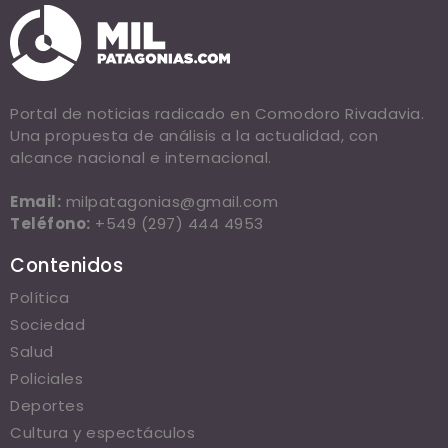
Portal de noticias radicado en Comodoro Rivadavia.
Una propuesta de análisis a la actualidad, con
alcance nacional e internacional.
Email:
milpatagonias@gmail.com
Teléfono:
+549 (297) 444 4953
Contenidos
Política
Sociedad
Salud
Policiales
Deportes
Cultura y espectáculos