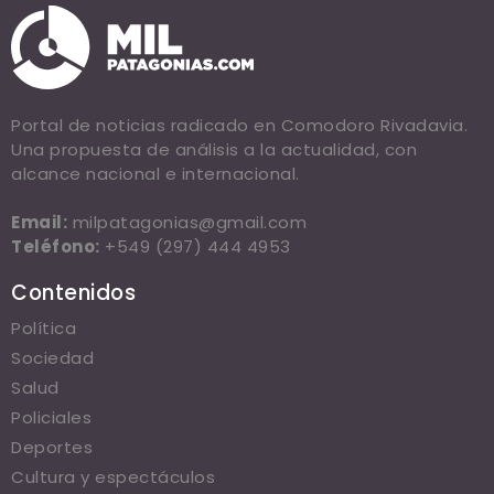
Portal de noticias radicado en Comodoro Rivadavia.
Una propuesta de análisis a la actualidad, con
alcance nacional e internacional.
Email:
milpatagonias@gmail.com
Teléfono:
+549 (297) 444 4953
Contenidos
Política
Sociedad
Salud
Policiales
Deportes
Cultura y espectáculos