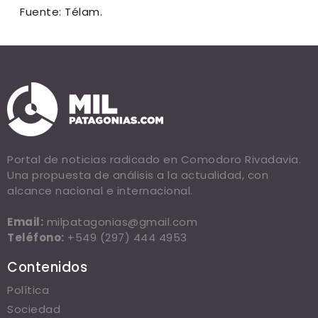
Fuente: Télam.
Portal de noticias radicado en Comodoro Rivadavia.
Una propuesta de análisis a la actualidad, con
alcance nacional e internacional.
Email:
milpatagonias@gmail.com
Teléfono:
+549 (297) 444 4953
Contenidos
Política
Sociedad