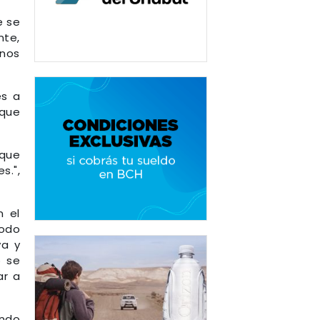
e se
nte,
rnos
es a
 que
 que
s.",
n el
todo
va y
o se
ar a
endo