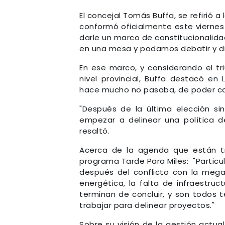
El concejal Tomás Buffa, se refirió
conformó oficialmente este viernes
darle un marco de constitucionalida
en una mesa y podamos debatir y di
En ese marco, y considerando el tr
nivel provincial, Buffa destacó 
hace mucho no pasaba, de poder cambi
"Después de la última elección s
empezar a delinear una política d
resaltó.
Acerca de la agenda que están tr
programa Tarde Para Miles: "Particu
después del conflicto con la megami
energética, la falta de infraestru
terminan de concluir, y son todo
trabajar para delinear proyectos."
Sobre su visión de la gestión actua