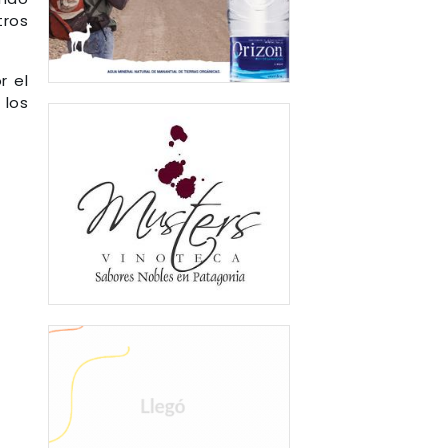
tros
r el
 los