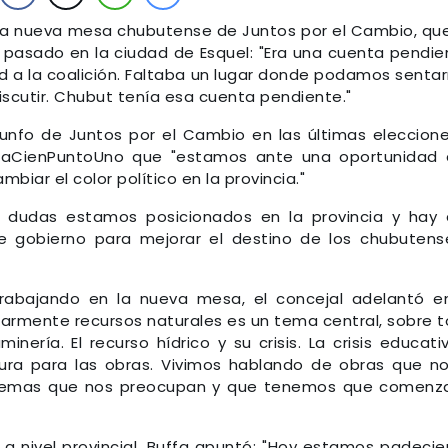
 a la nueva mesa chubutense de Juntos por el Cambio, qu
 pasado en la ciudad de Esquel: "Era una cuenta pendie
d a la coalición. Faltaba un lugar donde podamos senta
scutir. Chubut tenía esa cuenta pendiente."
iunfo de Juntos por el Cambio en las últimas eleccion
en LaCienPuntoUno que "estamos ante una oportunidad
ar el color político en la provincia."
in dudas estamos posicionados en la provincia y hay
e gobierno para mejorar el destino de los chubutense
abajando en la nueva mesa, el concejal adelantó e
larmente recursos naturales es un tema central, sobre 
nería. El recurso hídrico y su crisis. La crisis educati
ctura para las obras. Vivimos hablando de obras que n
s temas que nos preocupan y que tenemos que comenz
l a nivel provincial, Buffa apuntó: "Hoy estamos padeci