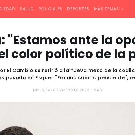
CIEDAD
SALUD
POLICIALES
DEPORTES
MÁS TEMAS
: "Estamos ante la op
l color político de la 
Por El Cambio se refirió a la nueva mesa de la coali
es pasado en Esquel. "Era una cuenta pendiente", re
LUNES, 14 DE FEBRERO DE 2022 - 6:43